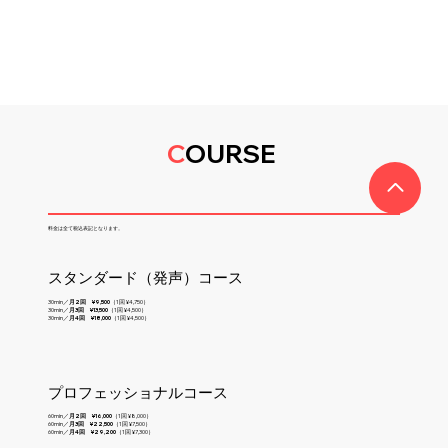
C
OURSE
料金は全て税込表記となります。
スタンダード（発声）コース
30min／
月2回
¥9,500
（1回 ¥4,750）
30min／
月
3
回
¥13,500
（
1回 ¥4,500
）
30min／
月
4
回
¥18,000
（
1回 ¥4,500
）
プロフェッショナルコース
60min／
月
2
回
¥16,000
（1回 ¥8,000）
60min／
月
3
回
¥22,500
（1回 ¥7,500）
60min／
月
4
回
¥29,200
（1回 ¥7,300）