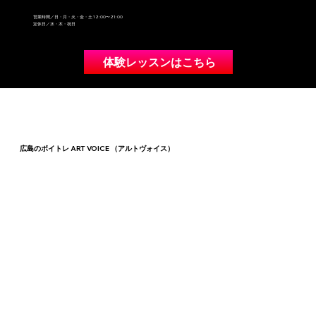
営業時間／日・月・火・金・土 12:00〜21:00
定休日／水・木・祝日
体験レッスンはこちら
広島のボイトレ ART VOICE （アルトヴォイス）