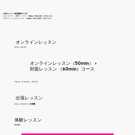
24回コース（有効期限15ヶ月）
スタンダード （発声）コース
30min／¥103,200
（1回 ¥4,300）
プロフェッショナルコース
60min／¥172,800
（1回 ¥7,200）
オンラインレッスン
50min／¥8,000
オンラインレッスン（50min）＋
対面レッスン （60min）コース
1
セット（
120min
）
／¥15,000
出張レッスン
60min／¥8,000
〜＋交通費
体験レッスン
¥2,000