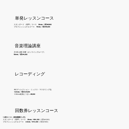
単発レッスンコース
スタンダード （発声）コース
30min／1
回
¥5,500
プロフェッショナルコース
70min／1
回
¥10,000
音楽理論講座
月1回 土曜/日曜（オンライングループ）
50min／1
回
¥4,000
レコーディング
RECディレクション・ミックス・マスタリング込
120min／1
回
¥25,000
※30min
延長につき＋¥5,000
回数券レッスンコース
12回コース（有効期限7ヶ月）
スタンダード （発声）コース
30min／¥54,000
（1回 ¥4,500）
プロフェッショナルコース
60min／¥90,000
（1回 ¥7,500）